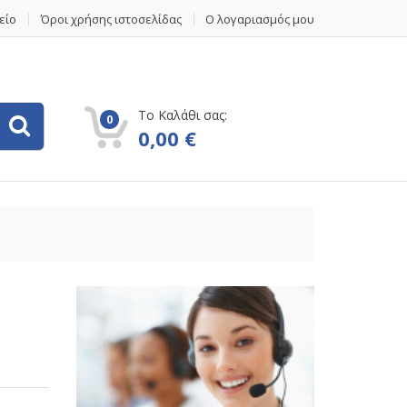
είο
Όροι χρήσης ιστοσελίδας
Ο λογαριασμός μου
Το Καλάθι σας:
0
0,00
€