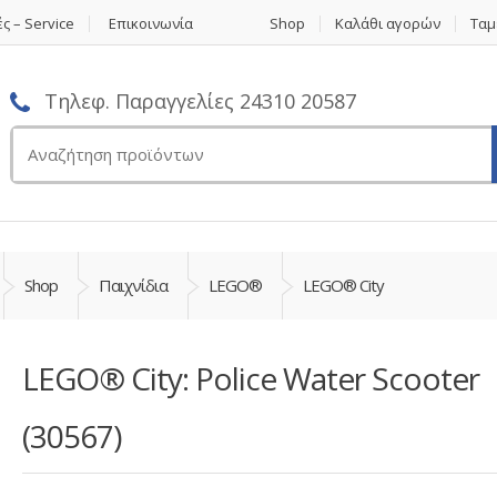
ς – Service
Επικοινωνία
Shop
Καλάθι αγορών
Ταμ
Τηλεφ. Παραγγελίες 24310 20587
Αναζήτηση
για:
Shop
Παιχνίδια
LEGO®
LEGO® City
LEGO® City: Police Water Scooter
(30567)