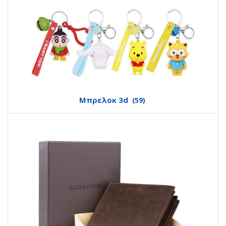
Mπρελοκ 3d
(59)