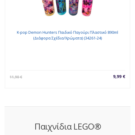
K-pop Demon Hunters Παιδικό Παγούρι Πλαστικό 890ml
(Διάφορα Σχέδια/Χρώματα) (34261-24)
Original
Η
Orig
€
9,99
€
11,90
€
ουσα
price
τρέχουσ
pric
was:
τιμή
was
:
11,00 €.
είναι:
11,9
€.
9,99 €.
Παιχνίδια LEGO®