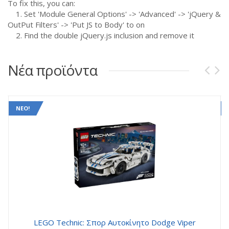
To fix this, you can:
1. Set 'Module General Options' -> 'Advanced' -> 'jQuery &
OutPut Filters' -> 'Put JS to Body' to on
2. Find the double jQuery.js inclusion and remove it
Νέα προϊόντα
ΝΈΟ!
LEGO Technic: Σπορ Αυτοκίνητο Dodge Viper