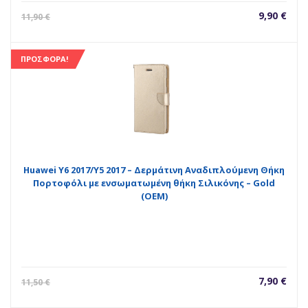
Η
Orig
9,90
€
11,90
€
τρέχουσ
pric
τιμή
was
είναι:
11,9
ΠΡΟΣΦΟΡΆ!
9,90 €.
Huawei Y6 2017/Y5 2017 – Δερμάτινη Αναδιπλούμενη Θήκη
Πορτοφόλι με ενσωματωμένη θήκη Σιλικόνης – Gold
(ΟΕΜ)
Η
Orig
7,90
€
11,50
€
τρέχουσ
pric