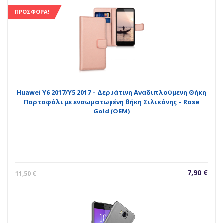
τιμή
was
είναι:
11,5
ΠΡΟΣΦΟΡΆ!
7,90 €.
Huawei Y6 2017/Y5 2017 – Δερμάτινη Αναδιπλούμενη Θήκη
Πορτοφόλι με ενσωματωμένη θήκη Σιλικόνης – Rose
Gold (ΟΕΜ)
Η
Orig
7,90
€
11,50
€
τρέχουσ
pric
τιμή
was
είναι:
11,5
7,90 €.