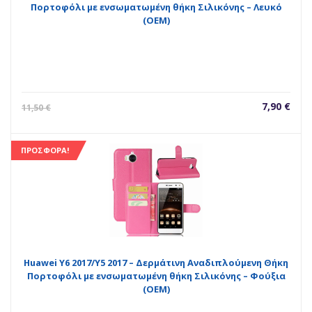
Πορτοφόλι με ενσωματωμένη θήκη Σιλικόνης – Λευκό
(ΟΕΜ)
Η
Orig
7,90
€
11,50
€
τρέχουσ
pric
τιμή
was
είναι:
11,5
ΠΡΟΣΦΟΡΆ!
7,90 €.
Huawei Y6 2017/Y5 2017 – Δερμάτινη Αναδιπλούμενη Θήκη
Πορτοφόλι με ενσωματωμένη θήκη Σιλικόνης – Φούξια
(ΟΕΜ)