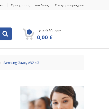
είο
Όροι χρήσης ιστοσελίδας
Ο λογαριασμός μου
Το Καλάθι σας:
0
0,00
€
Samsung Galaxy A32 4G