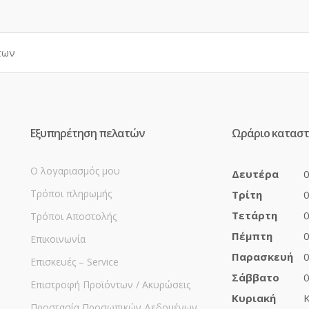
Εξυπηρέτηση πελατών
Ωράριο κατασ
Ο λογαριασμός μου
Δευτέρα
0
Τρόποι πληρωμής
Τρίτη
0
Τετάρτη
0
Τρόποι Αποστολής
Πέμπτη
0
Επικοινωνία
Παρασκευή
0
Επισκευές – Service
Σάββατο
0
Επιστροφή Προϊόντων / Ακυρώσεις
Κυριακή
Κ
Προστασία Προσωπικών Δεδομένων