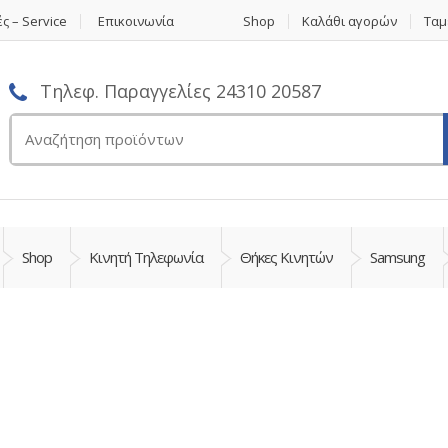
ς – Service
Επικοινωνία
Shop
Καλάθι αγορών
Ταμ
Τηλεφ. Παραγγελίες 24310 20587
Αναζήτηση
για:
Shop
Κινητή Τηλεφωνία
Θήκες Κινητών
Samsung