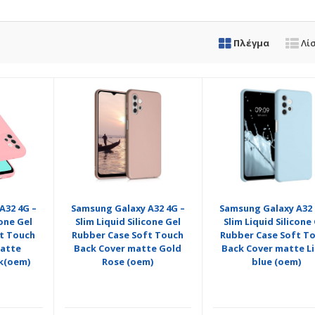
Πλέγμα
Λί
A32 4G –
Samsung Galaxy A32 4G –
Samsung Galaxy A32 
cone Gel
Slim Liquid Silicone Gel
Slim Liquid Silicone
t Touch
Rubber Case Soft Touch
Rubber Case Soft T
matte
Back Cover matte Gold
Back Cover matte L
k(oem)
Rose (oem)
blue (oem)