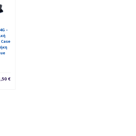
4G –
ική
 Case
ήκη
lue
1,50
€