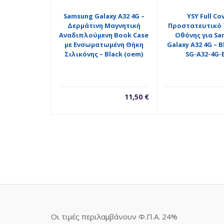
Samsung Galaxy A32 4G –
YSY Full Co
Δερμάτινη Μαγνητική
Προστατευτικό 
Αναδιπλούμενη Book Case
Οθόνης για S
με Ενσωματωμένη Θήκη
Galaxy A32 4G – B
Σιλικόνης – Black (oem)
SG-A32-4G-
11,50
€
Οι τιμές περιλαμβάνουν Φ.Π.Α. 24%