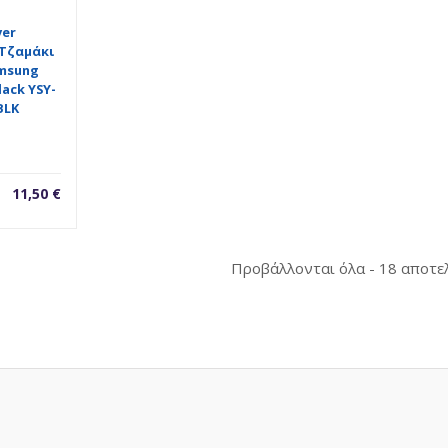
ver
Τζαμάκι
amsung
lack YSY-
BLK
11,50
€
Προβάλλονται όλα - 18 αποτε