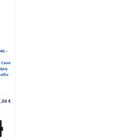
4G –
 Case
ήκη
allic
1,50
€