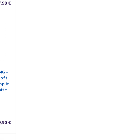
7,90
€
4G –
Soft
op it
hite
9,90
€