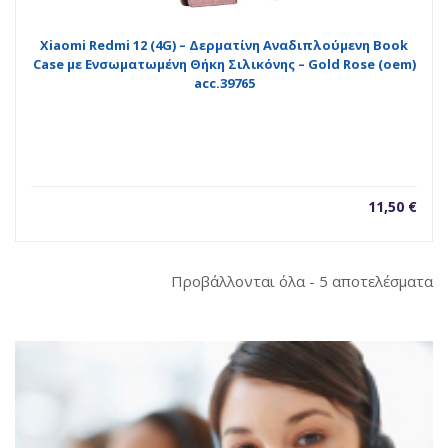
Xiaomi Redmi 12 (4G) – Δερματίνη Αναδιπλούμενη Book
Case με Ενσωματωμένη Θήκη Σιλικόνης – Gold Rose (oem)
acc.39765
11,50
€
So
Προβάλλονται όλα - 5 αποτελέσματα
b
la