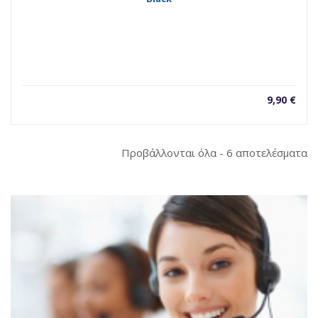
9,90
€
So
Προβάλλονται όλα - 6 αποτελέσματα
b
la