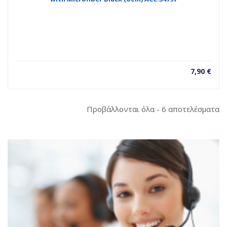
7,90
€
So
Προβάλλονται όλα - 6 αποτελέσματα
b
la