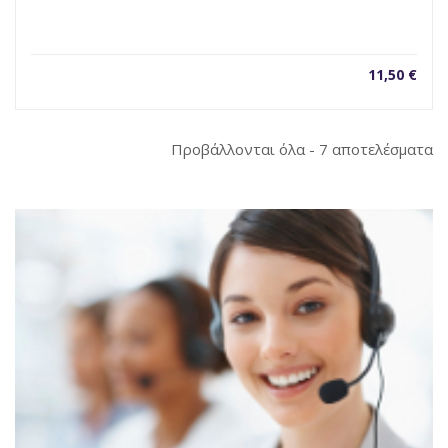
11,50
€
So
Προβάλλονται όλα - 7 αποτελέσματα
b
la