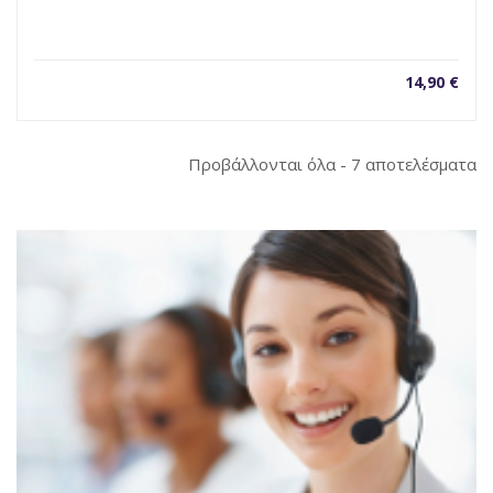
14,90
€
So
Προβάλλονται όλα - 7 αποτελέσματα
b
la