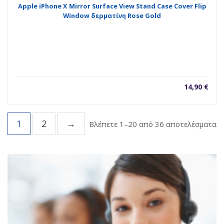
Apple iPhone X Mirror Surface View Stand Case Cover Flip
Window δερματίνη Rose Gold
14,90
€
1
2
→
So
Βλέπετε 1–20 από 36 αποτελέσματα
b
la