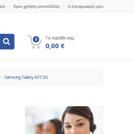
είο
Όροι χρήσης ιστοσελίδας
Ο λογαριασμός μου
Το Καλάθι σας:
0
0,00
€
Samsung Galaxy A35 5G