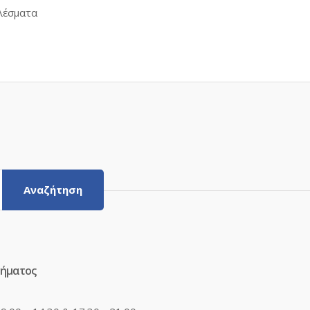
Sorted
λέσματα
by
latest
Αναζήτηση
τήματος