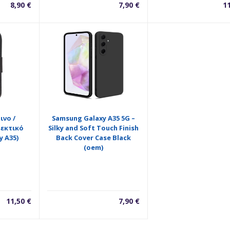
8,90
€
7,90
€
1
ινο /
Samsung Galaxy A35 5G –
θεκτικό
Silky and Soft Touch Finish
 A35)
Back Cover Case Black
(oem)
11,50
€
7,90
€