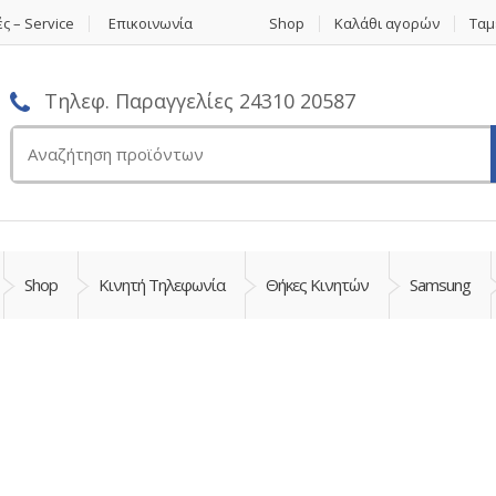
ς – Service
Επικοινωνία
Shop
Καλάθι αγορών
Ταμ
Τηλεφ. Παραγγελίες 24310 20587
Αναζήτηση
για:
Shop
Κινητή Τηλεφωνία
Θήκες Κινητών
Samsung