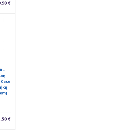
9,90
€
0 –
ινη
 Case
ήκη
oem)
1,50
€