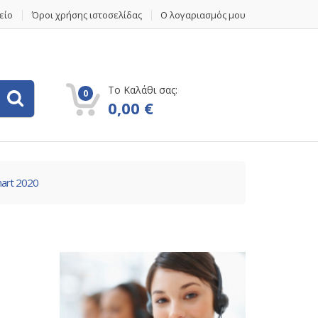
είο
Όροι χρήσης ιστοσελίδας
Ο λογαριασμός μου
Το Καλάθι σας:
0
0,00
€
art 2020