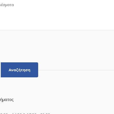
Sorted
λέσματα
by
latest
Αναζήτηση
τήματος