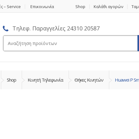
ς – Service
Επικοινωνία
Shop
Καλάθι αγορών
Ταμ
Τηλεφ. Παραγγελίες 24310 20587
Αναζήτηση
για:
Shop
Κινητή Τηλεφωνία
Θήκες Κινητών
Huawei P Sm