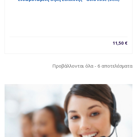
11,50
€
So
Προβάλλονται όλα - 6 αποτελέσματα
b
la