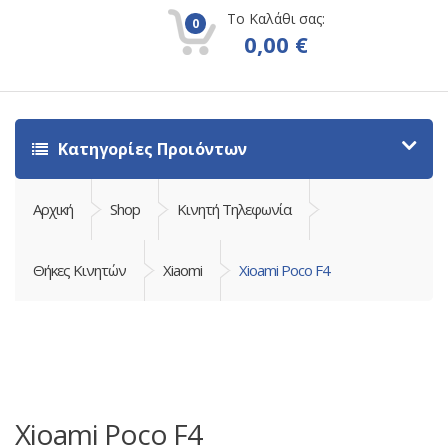
Το Καλάθι σας:
0
0,00
€
Κατηγορίες Προιόντων
Αρχική
Shop
Κινητή Τηλεφωνία
Θήκες Κινητών
Xiaomi
Xioami Poco F4
Xioami Poco F4