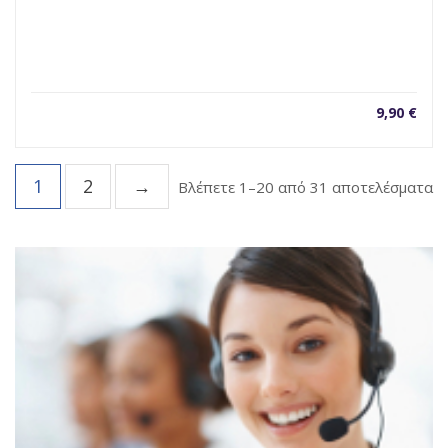
9,90
€
1
2
→
So
Βλέπετε 1–20 από 31 αποτελέσματα
b
la