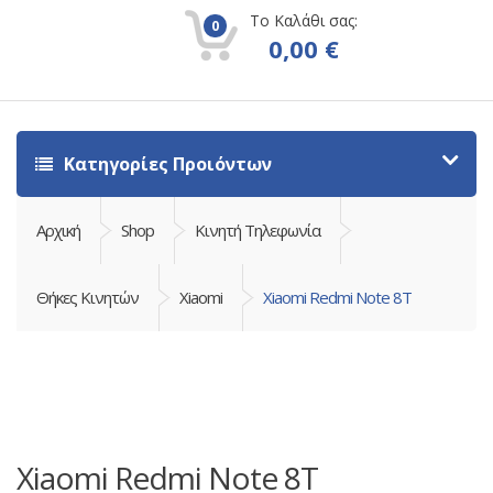
Το Καλάθι σας:
0
0,00
€
Κατηγορίες Προιόντων
Αρχική
Shop
Κινητή Τηλεφωνία
Θήκες Κινητών
Xiaomi
Xiaomi Redmi Note 8T
Xiaomi Redmi Note 8T