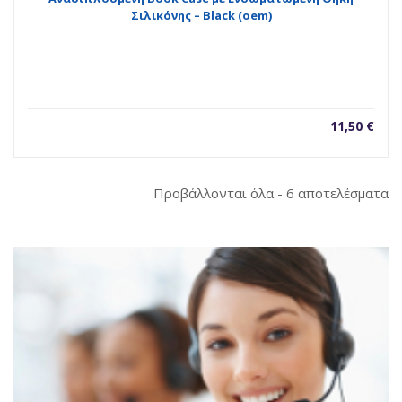
Σιλικόνης – Black (oem)
11,50
€
So
Προβάλλονται όλα - 6 αποτελέσματα
b
la