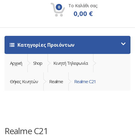
Το Καλάθι σας:
0
0,00
€
Κατηγορίες Προιόντων
Αρχική
Shop
Κινητή Τηλεφωνία
Θήκες Κινητών
Realme
Realme C21
Realme C21