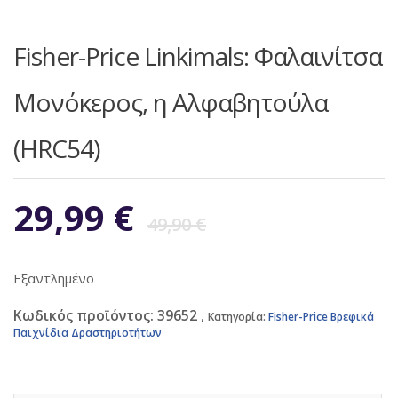
Fisher-Price Linkimals: Φαλαινίτσα
Μονόκερος, η Αλφαβητούλα
(HRC54)
Original
Η
29,99
€
49,90
€
price
τρέχουσα
Εξαντλημένο
was:
τιμή
Κωδικός προϊόντος:
39652
Κατηγορία:
Fisher-Price Βρεφικά
Παιχνίδια Δραστηριοτήτων
49,90 €.
είναι: