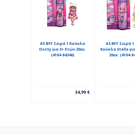
AS BFF Σειρά 1 Κούκλα
AS BFF Σειρά 1 
Dotty για 3+ Ετών 20εκ.
Κούκλα Stella γι
(4104-84346)
20εκ. (4104-8
34,99
€