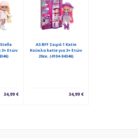
Stella
AS BFF Σειρά 1 Katie
α 3+ Ετών
Κούκλα katie για 3+ Ετών
4346)
20εκ. (4104-84346)
34,99
€
34,99
€