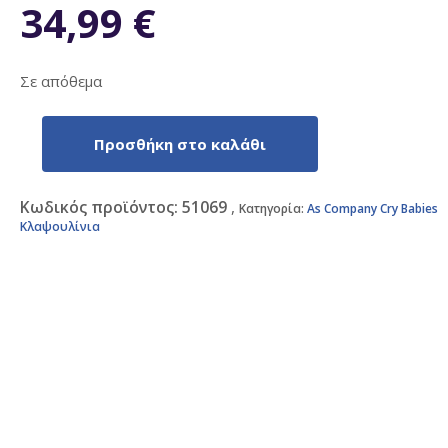
34,99
€
Σε απόθεμα
Προσθήκη στο καλάθι
AS
BFF
Σειρά
Κωδικός προϊόντος:
51069
Κατηγορία:
As Company Cry Babies
1
Κλαψουλίνια
Κούκλα
Kristal
για
3+
Ετών
20εκ.
(4104-
84346)
ποσότητα