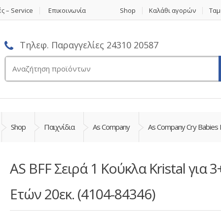
ς – Service
Επικοινωνία
Shop
Καλάθι αγορών
Ταμ
Τηλεφ. Παραγγελίες 24310 20587
Αναζήτηση
για:
Shop
Παιχνίδια
As Company
As Company Cry Babies
AS BFF Σειρά 1 Κούκλα Kristal για 3
Ετών 20εκ. (4104-84346)