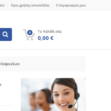
είο
Όροι χρήσης ιστοσελίδας
Ο λογαριασμός μου
Το Καλάθι σας:
0
0,00
€
 Κλαψουλίνια
+