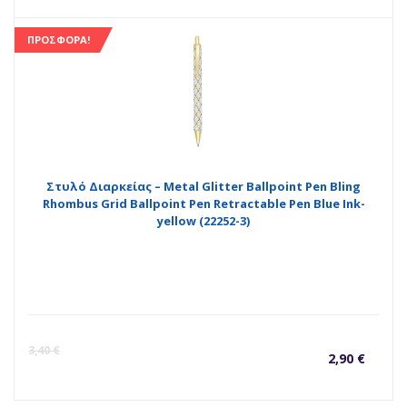
τρέ
p
ΠΡΟΣΦΟΡΆ!
τιμ
w
είνα
2
1,90
Στυλό Διαρκείας – Metal Glitter Ballpoint Pen Bling
Rhombus Grid Ballpoint Pen Retractable Pen Blue Ink-
yellow (22252-3)
Η
O
3,40
€
2,90
€
τρέ
p