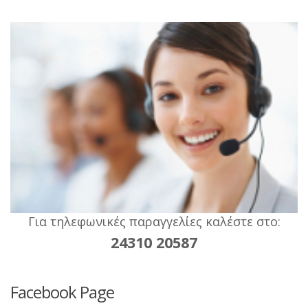
τιμ
w
είνα
3
2,90
Για τηλεφωνικές παραγγελίες καλέστε στο:
24310 20587
Facebook Page