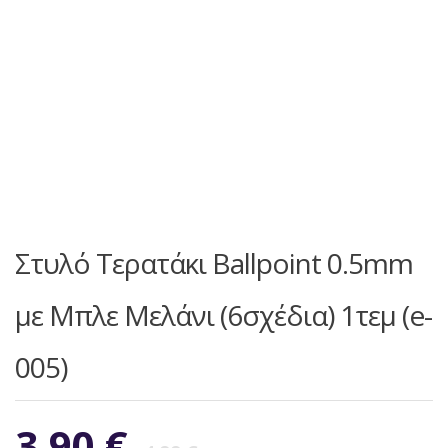
Στυλό Τερατάκι Ballpoint 0.5mm
με Μπλε Mελάνι (6σχέδια) 1τεμ (e-
005)
Original
Η
3,90
€