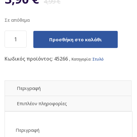
4,99
€
price
τρέχουσα
Σε απόθεμα
was:
τιμή
Στυλό
Προσθήκη στο καλάθι
Τερατάκι
4,99 €.
είναι:
Ballpoint
0.5mm
Κωδικός προϊόντος:
45266
με
Κατηγορία:
Στυλό
3,90 €.
Μπλε
Mελάνι
(6σχέδια)
1τεμ
Περιγραφή
(e-
005)
Επιπλέον πληροφορίες
ποσότητα
Περιγραφή