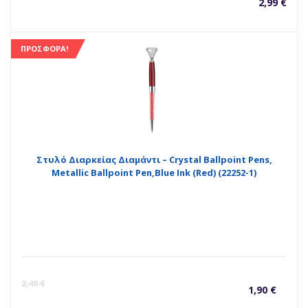
2,99
€
ΠΡΟΣΦΟΡΆ!
Στυλό Διαρκείας Διαμάντι – Crystal Ballpoint Pens,
Metallic Ballpoint Pen,Blue Ink (Red) (22252-1)
Η
O
2,40
€
1,90
€