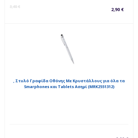
Η
O
3,40
€
2,90
€
τρέ
p
τιμ
w
είνα
3
2,90
, Στυλό Γραφίδα Οθόνης Με Κρυστάλλους για όλα τα
Smarphones και Tablets Ασημί (MRK2551312)