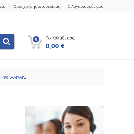
είο
Όροι χρήσης ιστοσελίδας
Ο λογαριασμός μου
Το Καλάθι σας:
0
0,00
€
iPad 5/Air/Air2