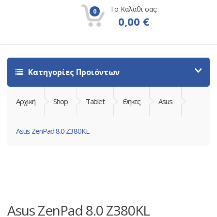
Το Καλάθι σας:
0
0,00
€
Κατηγορίες Προιόντων
Αρχική
Shop
Tablet
Θήκες
Asus
Asus ZenPad 8.0 Z380KL
Asus ZenPad 8.0 Z380KL