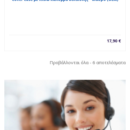
17,90
€
So
Προβάλλονται όλα - 6 αποτελέσματα
b
la