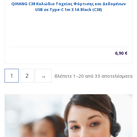
QIHANG C38 Καλώδιο Ταχείας Φόρτισης και Δεδομένων
USB σε Type-C 1m 3.1A Black (C38)
6,90
€
1
2
→
So
Βλέπετε 1–20 από 33 αποτελέσματα
b
la