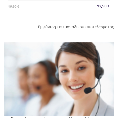
Η
Orig
12,90
€
19,90
€
τρέχουσα
pric
τιμή
was
είναι:
19,9
Εμφάνιση του μοναδικού αποτελέσματος
12,90 €.