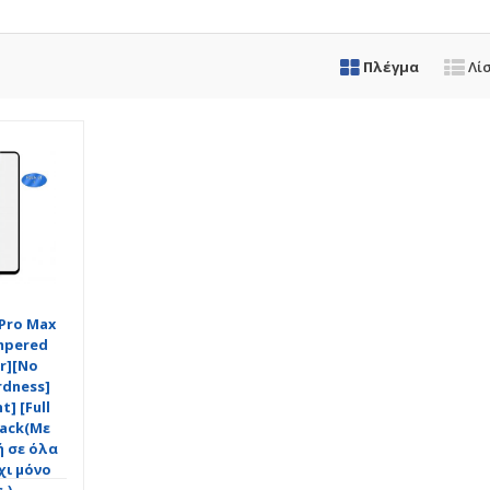
Πλέγμα
Λί
 Pro Max
empered
ar][No
rdness]
t] [Full
lack(Με
 σε όλα
χι μόνο