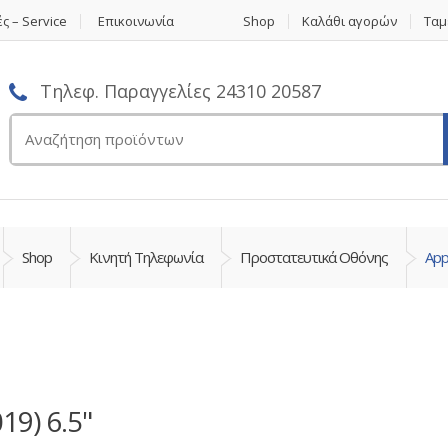
ς – Service
Επικοινωνία
Shop
Καλάθι αγορών
Ταμ
Τηλεφ. Παραγγελίες 24310 20587
Αναζήτηση
για:
Shop
Κινητή Τηλεφωνία
Προστατευτικά Οθόνης
App
19) 6.5"