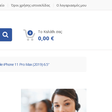
είο
Όροι χρήσης ιστοσελίδας
Ο λογαριασμός μου
Το Καλάθι σας:
0
0,00
€
le iPhone 11 Pro Max (2019) 6.5"