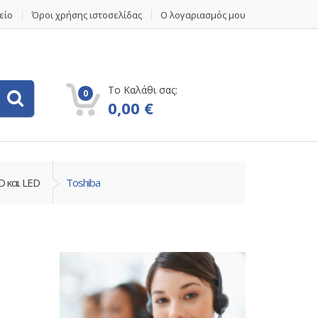
είο
Όροι χρήσης ιστοσελίδας
Ο λογαριασμός μου
Το Καλάθι σας:
0
0,00
€
D και LED
Toshiba