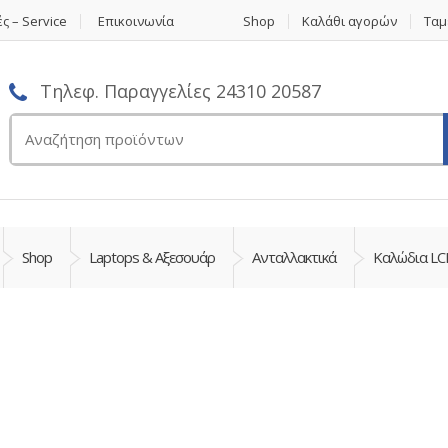
ς – Service
Επικοινωνία
Shop
Καλάθι αγορών
Ταμ
Τηλεφ. Παραγγελίες 24310 20587
Αναζήτηση
για:
Shop
Laptops & Αξεσουάρ
Ανταλλακτικά
Καλώδια LC