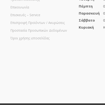
Πέμπτη
0
Επικοινωνία
Παρασκευή
0
Επισκευές – Service
Σάββατο
0
Επιστροφή Προϊόντων / Ακυρώσεις
Κυριακή
Κ
Προστασία Προσωπικών Δεδομένων
Όροι χρήσης ιστοσελίδας