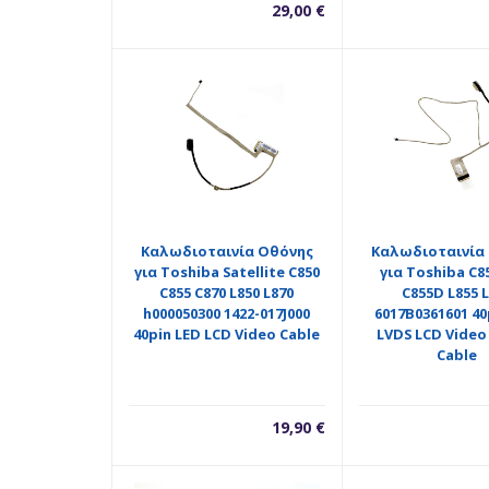
29,00
€
Καλωδιοταινία Oθόνης
Καλωδιοταινία
για Toshiba Satellite C850
για Toshiba C8
C855 C870 L850 L870
C855D L855 
h000050300 1422-017J000
6017B0361601 40
40pin LED LCD Video Cable
LVDS LCD Video
Cable
19,90
€