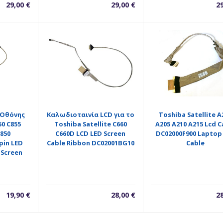
29,00
€
29,00
€
2
 Oθόνης
Καλωδιοταινία LCD για το
Toshiba Satellite A
50 C855
Toshiba Satellite C660
A205 A210 A215 Lcd C
L850
C660D LCD LED Screen
DC02000F900 Laptop
pin LED
Cable Ribbon DC02001BG10
Cable
 Screen
19,90
€
28,00
€
2