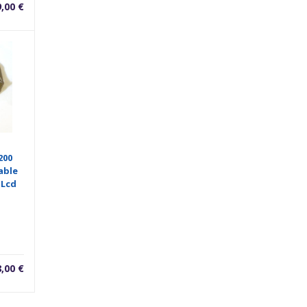
9,00
€
200
able
 Lcd
8,00
€