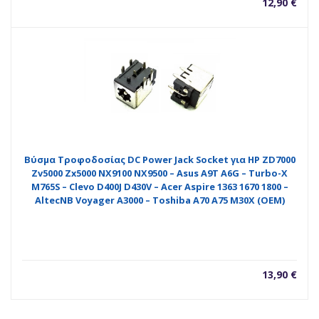
12,90
€
Βύσμα Τροφοδοσίας DC Power Jack Socket για HP ZD7000
Zv5000 Zx5000 NX9100 NX9500 – Asus A9T A6G – Turbo-X
M765S – Clevo D400J D430V – Acer Aspire 1363 1670 1800 –
AltecNB Voyager A3000 – Toshiba A70 A75 M30X (OEM)
13,90
€