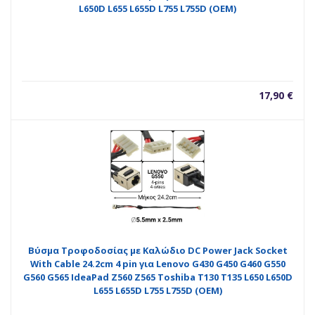
L650D L655 L655D L755 L755D (OEM)
17,90
€
Βύσμα Τροφοδοσίας με Καλώδιο DC Power Jack Socket
With Cable 24.2cm 4 pin για Lenovo G430 G450 G460 G550
G560 G565 IdeaPad Z560 Z565 Toshiba T130 T135 L650 L650D
L655 L655D L755 L755D (OEM)