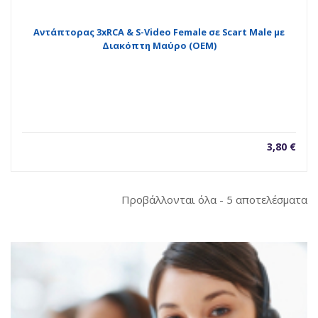
Αντάπτορας 3xRCA & S-Video Female σε Scart Male με
Διακόπτη Μαύρο (OEM)
3,80
€
So
Προβάλλονται όλα - 5 αποτελέσματα
b
la