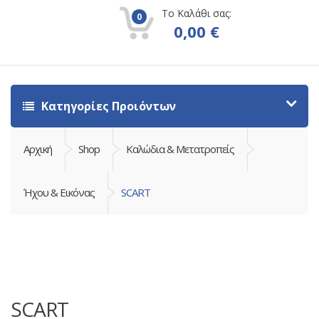
Το Καλάθι σας:
0
0,00
€
Κατηγορίες Προιόντων
Αρχική
Shop
Καλώδια & Μετατροπείς
Ήχου & Εικόνας
SCART
SCART