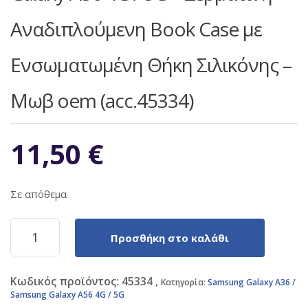
Αναδιπλούμενη Book Case με
Ενσωματωμένη Θήκη Σιλικόνης –
Μωβ oem (acc.45334)
11,50
€
Σε απόθεμα
Samsung
Προσθήκη στο καλάθι
Galaxy
A36
/
Κωδικός προϊόντος:
45334
Samsung
Κατηγορία:
Samsung Galaxy A36 /
Samsung Galaxy A56 4G / 5G
Galaxy