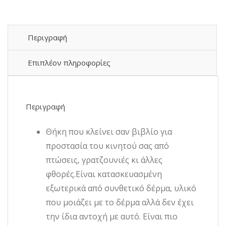
A56
4G
/
5G
Περιγραφή
–
Δερματίνη
Επιπλέον πληροφορίες
Αναδιπλούμενη
Book
Case
με
Περιγραφή
Ενσωματωμένη
Θήκη
Σιλικόνης
Θήκη που κλείνει σαν βιβλίο για
–
προστασία του κινητού σας από
Μωβ
πτώσεις, γρατζουνιές κι άλλες
oem
(acc.45334)
φθορές.Είναι κατασκευασμένη
ποσότητα
εξωτερικά από συνθετικό δέρμα, υλικό
που μοιάζει με το δέρμα αλλά δεν έχει
την ίδια αντοχή με αυτό. Είναι πιο