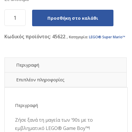
Lego
Προσθήκη στο καλάθι
Super
Mario
Nintendo
Κωδικός προϊόντος:
45622
Game
Κατηγορία:
LEGO® Super Mario™
Boy
για
18+
Ετών
Περιγραφή
421τμχ
(72046)
Επιπλέον πληροφορίες
ποσότητα
Περιγραφή
Ζήσε ξανά τη μαγεία των ‘90s με το
εμβληματικό LEGO® Game Boy™!