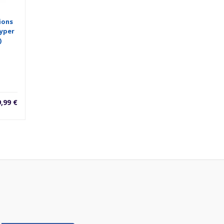
ions
Hyper
)
9,99
€