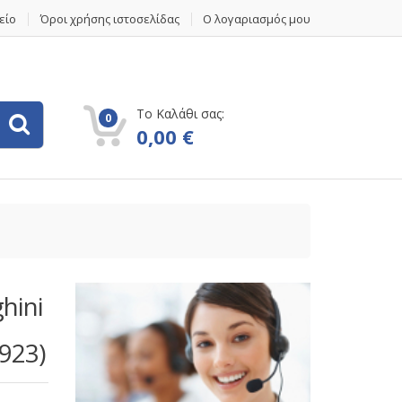
είο
Όροι χρήσης ιστοσελίδας
Ο λογαριασμός μου
Το Καλάθι σας:
0
0,00
€
hini
923)