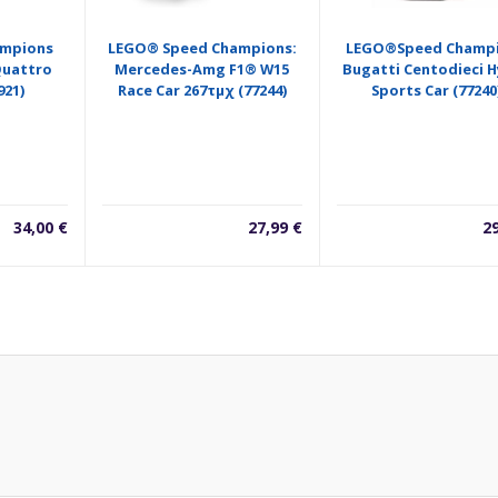
ampions
LEGO® Speed Champions:
LEGO®Speed Champ
Quattro
Mercedes-Amg F1® W15
Bugatti Centodieci 
921)
Race Car 267τμχ (77244)
Sports Car (77240
34,00
€
27,99
€
2