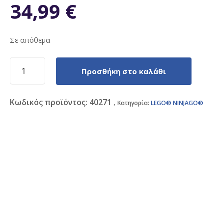
34,99
€
Σε απόθεμα
LEGO
Προσθήκη στο καλάθι
Ninjago
Kai's
Element
Κωδικός προϊόντος:
40271
Fira
Κατηγορία:
LEGO® NINJAGO®
Mech
(71808)
ποσότητα