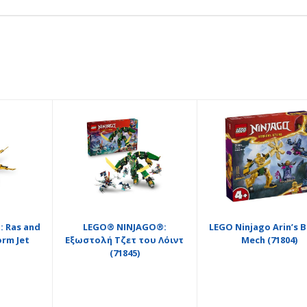
 Ras and
LEGO® NINJAGO®:
LEGO Ninjago Arin’s B
orm Jet
Εξωστολή Τζετ του Λόιντ
Mech (71804)
(71845)