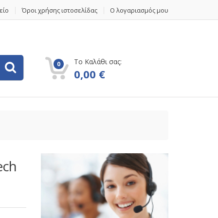
είο
Όροι χρήσης ιστοσελίδας
Ο λογαριασμός μου
Το Καλάθι σας:
0
0,00
€
ech