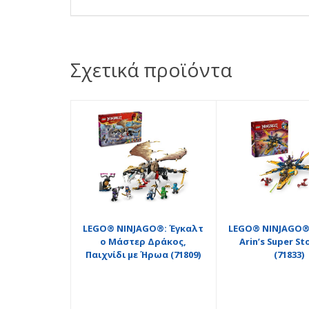
Σχετικά προϊόντα
LEGO® NINJAGO®: Έγκαλτ
LEGO® NINJAGO®:
ο Μάστερ Δράκος,
Arin’s Super St
Παιχνίδι με Ήρωα (71809)
(71833)