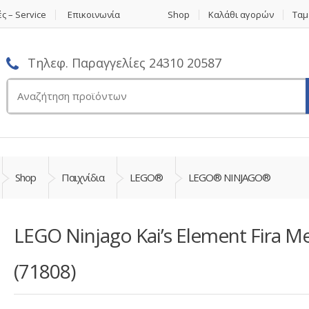
ς – Service
Επικοινωνία
Shop
Καλάθι αγορών
Ταμ
Τηλεφ. Παραγγελίες 24310 20587
Αναζήτηση
για:
Shop
Παιχνίδια
LEGO®
LEGO® NINJAGO®
LEGO Ninjago Kai’s Element Fira M
(71808)