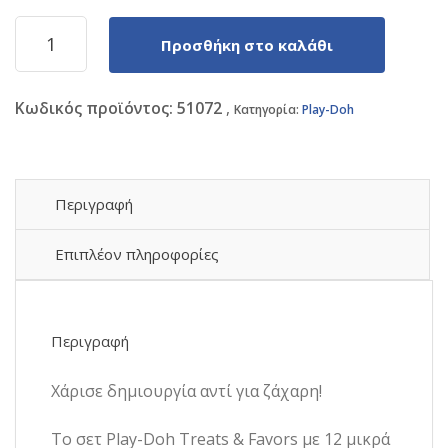
Hasbro
Προσθήκη στο καλάθι
Play-
Doh
-
Κωδικός προϊόντος:
51072
12
Κατηγορία:
Play-Doh
Πλαστοζυμαράκια
Πλαστελίνης
Treats
And
Περιγραφή
Favors
12
Επιπλέον πληροφορίες
Pack
(G0519)
ποσότητα
Περιγραφή
Χάρισε δημιουργία αντί για ζάχαρη!
Το σετ Play-Doh Treats & Favors με 12 μικρά