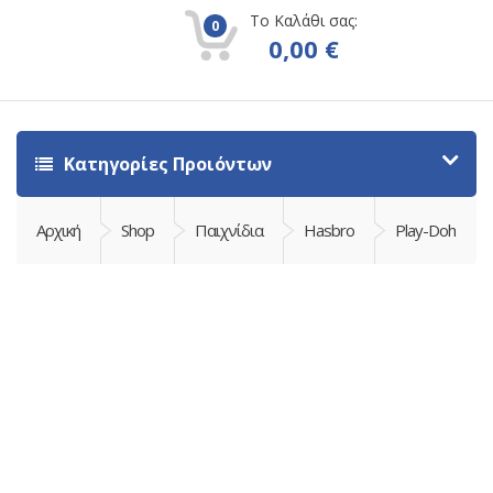
Το Καλάθι σας:
0
0,00
€
Κατηγορίες Προιόντων
Αρχική
Shop
Παιχνίδια
Hasbro
Play-Doh