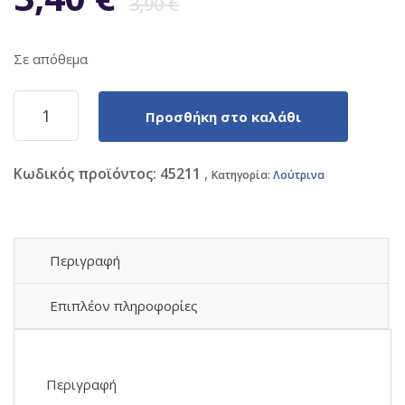
3,90
€
price
τρέχουσα
Σε απόθεμα
was:
τιμή
Λούτρινο
Προσθήκη στο καλάθι
Capybara
3,90 €.
είναι:
13cm
Βελούδινο
Κωδικός προϊόντος:
45211
Μπρελόκ
Κατηγορία:
Λούτρινα
3,40 €.
Κιθαρίστας
1440-
1617-
8-
Περιγραφή
1
ποσότητα
Επιπλέον πληροφορίες
Περιγραφή