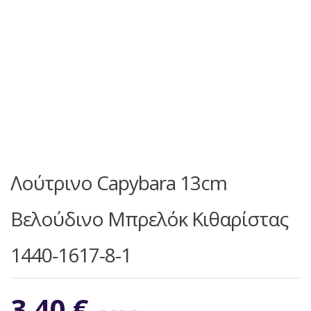
Λούτρινο Capybara 13cm
Βελούδινο Μπρελόκ Κιθαρίστας
1440-1617-8-1
Original
Η
3,40
€