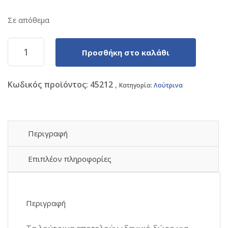
price
τρέχουσα
Σε απόθεμα
was:
τιμή
Λούτρινο
Προσθήκη στο καλάθι
Capybara
3,90 €.
είναι:
13cm
Βελούδινο
Κωδικός προϊόντος:
45212
Μπρελόκ
Κατηγορία:
Λούτρινα
3,40 €.
Κιθαρίστας
1440-
1617-
8-
Περιγραφή
3
ποσότητα
Επιπλέον πληροφορίες
Περιγραφή