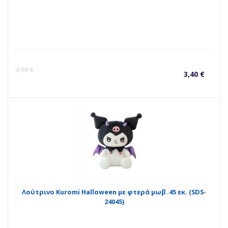
Η
O
3,90
€
3,40
€
τρέ
p
τιμ
w
είνα
3
3,40
Λούτρινο Kuromi Halloween με φτερά μωβ .45 εκ. (SDS-
24045)