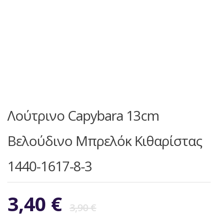
Λούτρινο Capybara 13cm
Βελούδινο Μπρελόκ Κιθαρίστας
1440-1617-8-3
Original
Η
3,40
€
3,90
€