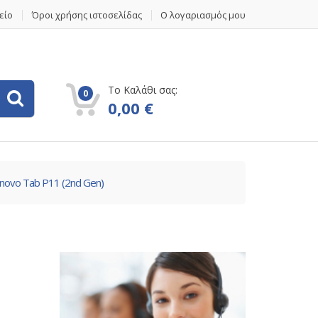
είο
Όροι χρήσης ιστοσελίδας
Ο λογαριασμός μου
Το Καλάθι σας:
0
0,00
€
novo Tab P11 (2nd Gen)