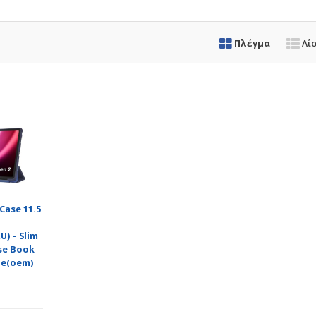
Πλέγμα
Λί
Case 11.5
) – Slim
se Book
ue(oem)