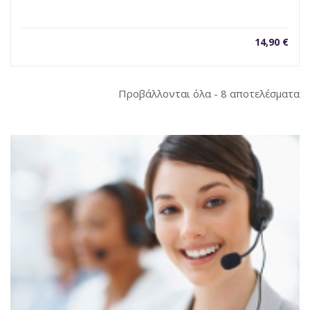
14,90
€
So
Προβάλλονται όλα - 8 αποτελέσματα
b
la