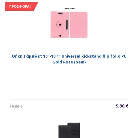
ΠΡΟΣΦΟΡΆ!
Θήκη Τάμπλετ 10″-10,1” Universal kickstand flip folio PU
Gold Rose (oem)
Η
Orig
9,90
€
19,90
€
τρέχουσ
pric
τιμή
was
είναι:
19,9
9,90 €.