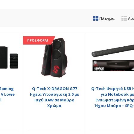
Πλέγμα
Λί
ΠΡΟΣΦΟΡΆ!
Gaming
Q-Tech X-DRAGON G77
Q-Tech Φορητό USB 
r V Lowe
Ηχεία Υπολογιστή 2.0 με
για Notebook μ
l
Ισχύ 9.6W σε Μαύρο
Ενσωματωμένη Κά
Χρώμα
Ήχου Μαύρο – SPQ-