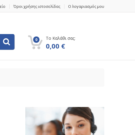
είο
Όροι χρήσης ιστοσελίδας
Ο λογαριασμός μου
Το Καλάθι σας:
0
0,00
€