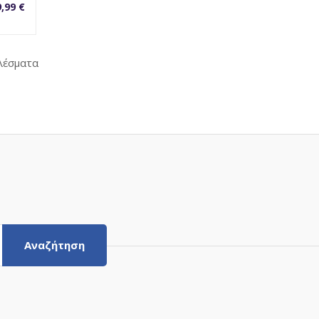
9,99
€
Sorted
λέσματα
by
latest
Αναζήτηση