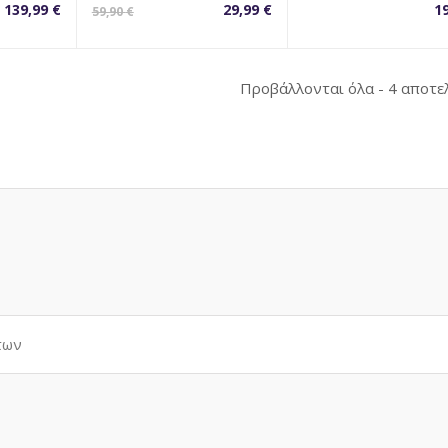
Η
Original
139,99
€
29,99
€
1
59,90
€
τρέχουσα
price
τιμή
was:
είναι:
59,90 €.
Προβάλλονται όλα - 4 αποτε
29,99 €.