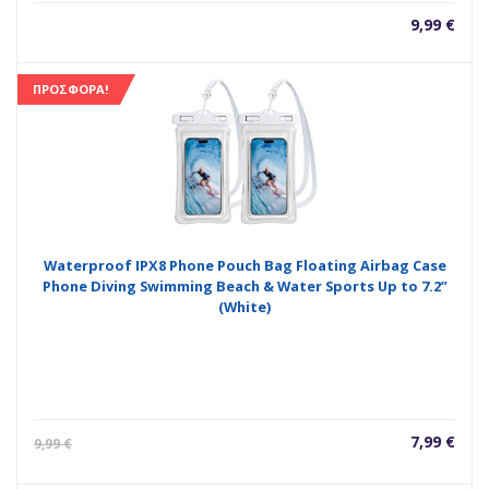
9,99
€
ΠΡΟΣΦΟΡΆ!
Waterproof IPX8 Phone Pouch Bag Floating Airbag Case
Phone Diving Swimming Beach & Water Sports Up to 7.2”
(White)
Η
Orig
7,99
€
9,99
€
τρέχουσ
pric
τιμή
was