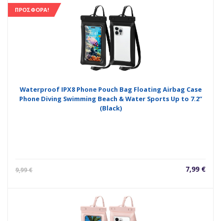
είναι:
9,99
ΠΡΟΣΦΟΡΆ!
7,99 €.
Waterproof IPX8 Phone Pouch Bag Floating Airbag Case
Phone Diving Swimming Beach & Water Sports Up to 7.2”
(Black)
Η
Orig
7,99
€
9,99
€
τρέχουσ
pric
τιμή
was
είναι:
9,99
7,99 €.