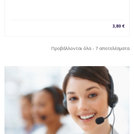
3,80
€
So
Προβάλλονται όλα - 7 αποτελέσματα
b
la