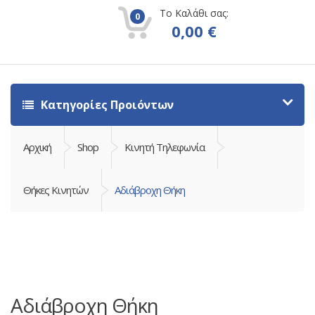
Το Καλάθι σας:
0
0,00
€
Κατηγορίες Προιόντων
Αρχική
Shop
Κινητή Τηλεφωνία
Θήκες Κινητών
Αδιάβροχη Θήκη
Αδιάβροχη Θήκη