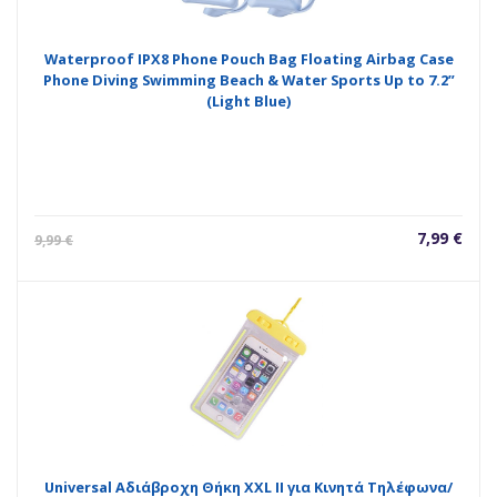
Waterproof IPX8 Phone Pouch Bag Floating Airbag Case
Phone Diving Swimming Beach & Water Sports Up to 7.2”
(Light Blue)
Η
Orig
7,99
€
9,99
€
τρέχουσ
pric
τιμή
was
είναι:
9,99
7,99 €.
Universal Αδιάβροχη Θήκη XXL ΙΙ για Κινητά Τηλέφωνα/