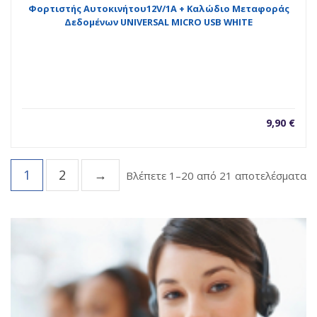
Φορτιστής Αυτοκινήτου12V/1A + Καλώδιο Μεταφοράς
Δεδομένων UNIVERSAL MICRO USB WHITE
9,90
€
1
2
→
So
Βλέπετε 1–20 από 21 αποτελέσματα
b
la