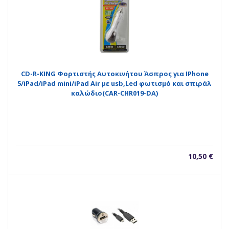
CD-R-KING Φορτιστής Αυτοκινήτου Άσπρος για IPhone
5/iPad/iPad mini/iPad Air με usb,Led φωτισμό και σπιράλ
καλώδιο(CAR-CHR019-DA)
10,50
€