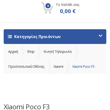
Το Καλάθι σας:
0
0,00
€
Κατηγορίες Προιόντων
Αρχική
Shop
Κινητή Τηλεφωνία
Προστατευτικά Οθόνης
Xiaomi
Xiaomi Poco F3
Xiaomi Poco F3