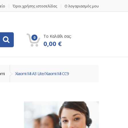
είο
Όροι χρήσης ιστοσελίδας
Ο λογαριασμός μου
Το Καλάθι σας:
0
0,00
€
omi
Xiaomi Mi A3 Lite/Xiaomi Mi CC9