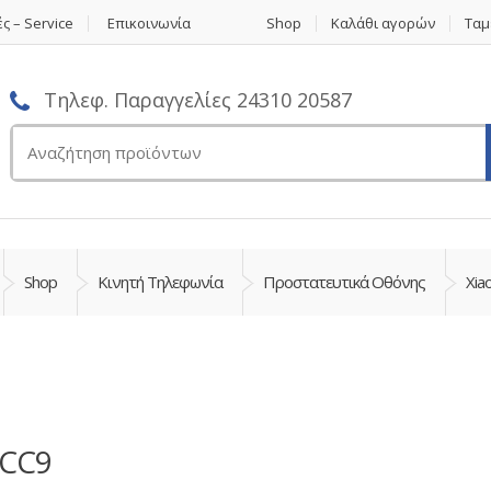
ς – Service
Επικοινωνία
Shop
Καλάθι αγορών
Ταμ
Τηλεφ. Παραγγελίες 24310 20587
Αναζήτηση
για:
Shop
Κινητή Τηλεφωνία
Προστατευτικά Οθόνης
Xia
 CC9