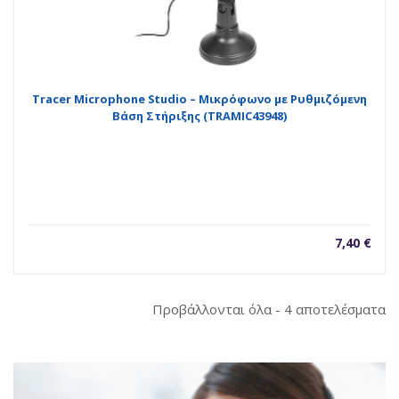
Tracer Microphone Studio – Μικρόφωνο με Ρυθμιζόμενη
Βάση Στήριξης (TRAMIC43948)
7,40
€
So
Προβάλλονται όλα - 4 αποτελέσματα
b
la