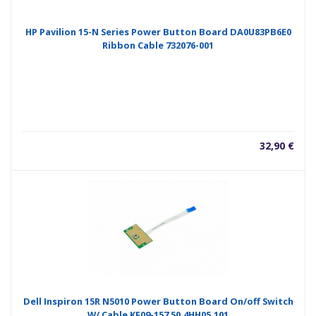
HP Pavilion 15-N Series Power Button Board DA0U83PB6E0
Ribbon Cable 732076-001
32,90
€
Dell Inspiron 15R N5010 Power Button Board On/off Switch
W/ Cable KF09-157 50.4HH05.101