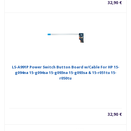
32,90
€
LS-A991P Power Switch Button Board w/Cable For HP 15-
g094na 15-g094sa 15-g093na 15-g093sa & 15-r051tu 15-
r050tu
32,90
€