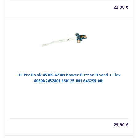
22,90
€
HP ProBook 4530S 4730s Power Button Board + Flex
6050A2452801 650125-001 646295-001
29,90
€