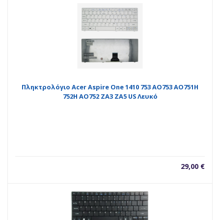
Πληκτρολόγιο Acer Aspire One 1410 753 AO753 AO751H
752H AO752 ZA3 ZA5 US Λευκό
29,00
€