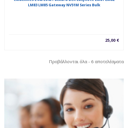
LM83 LM85 Gateway NV51M Series Bulk
25,00
€
So
Προβάλλονται όλα - 6 αποτελέσματα
b
la