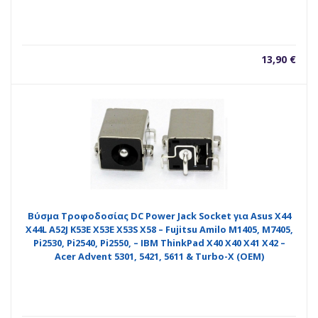
13,90
€
Βύσμα Τροφοδοσίας DC Power Jack Socket για Asus X44
X44L A52J K53E X53E X53S X58 – Fujitsu Amilo M1405, M7405,
Pi2530, Pi2540, Pi2550, – IBM ThinkPad X40 X40 X41 X42 –
Acer Advent 5301, 5421, 5611 & Turbo-X (OEM)