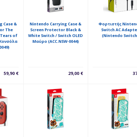
g Case &
Nintendo Carrying Case &
Φορτιστής Ninten
or The
Screen Protector Black &
Switch AC Adapte
 Tears of
White Switch / Switch OLED
(Nintendo Switch
 Κονσόλα
Μαύρο (ACC.NSW-0044)
0049)
59,90
€
29,00
€
3