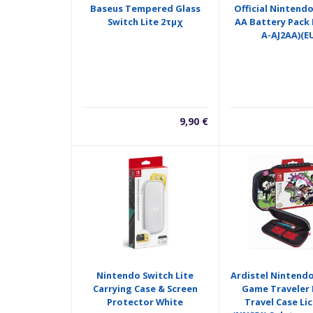
Baseus Tempered Glass
Official Nintend
Switch Lite 2τμχ
AA Battery Pack 
A-AJ2AA)(E
9,90
€
Nintendo Switch Lite
Ardistel Nintend
Carrying Case & Screen
Game Traveler 
Protector White
Travel Case Li