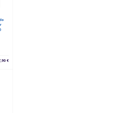
do
r
)
7,90
€