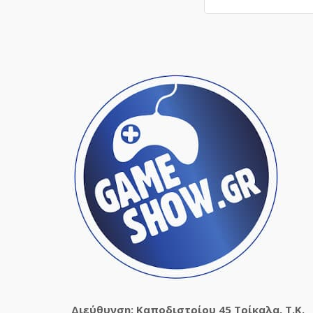
Διεύθυνση: Καποδιστρίου 45 Τρίκαλα, Τ.Κ.