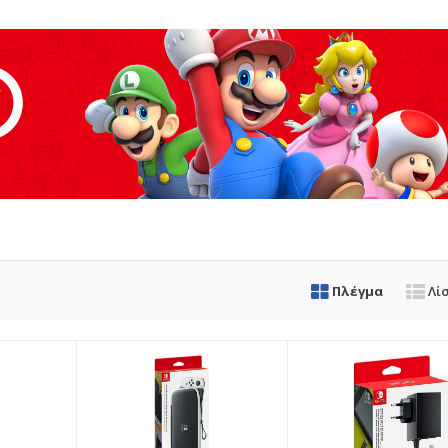
Πλέγμα
Λί