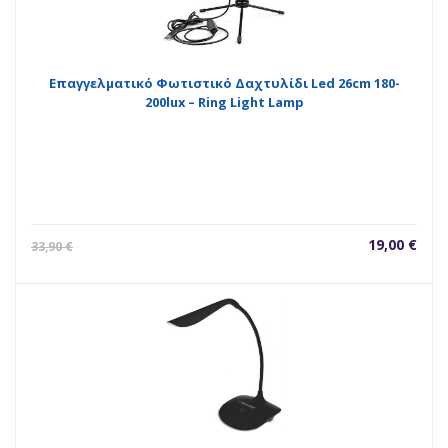
Επαγγελματικό Φωτιστικό Δαχτυλίδι Led 26cm 180-
200lux – Ring Light Lamp
Η
Orig
19,00
€
33,90
€
τρέχουσα
pric
τιμή
was
είναι:
33,9
19,00 €.