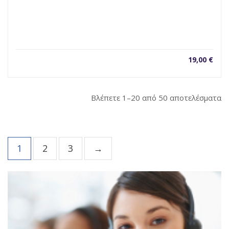
19,00
€
So
Βλέπετε 1–20 από 50 αποτελέσματα
b
la
1
2
3
→