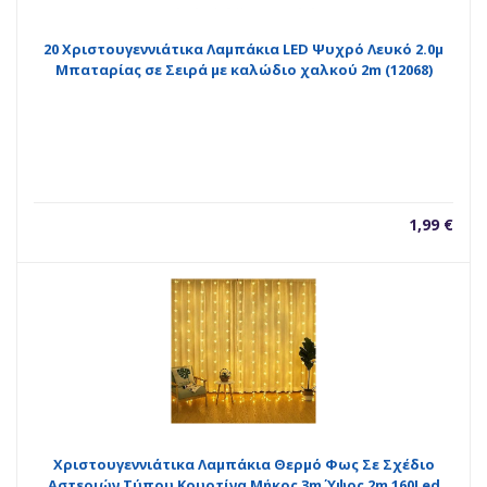
20 Χριστουγεννιάτικα Λαμπάκια LED Ψυχρό Λευκό 2.0μ
Μπαταρίας σε Σειρά με καλώδιο χαλκού 2m (12068)
1,99
€
Χριστουγεννιάτικα Λαμπάκια Θερμό Φως Σε Σχέδιο
Αστεριών Τύπου Κουρτίνα Μήκος 3m Ύψος 2m 160Led